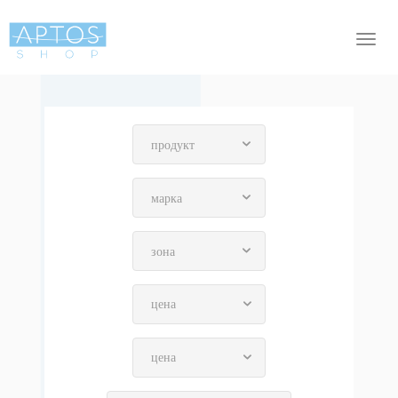
Togg
navi
цена
цена